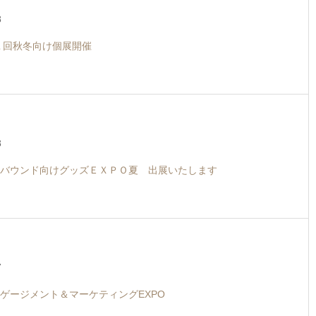
8
第１回秋冬向け個展開催
8
バウンド向けグッズＥＸＰＯ夏 出展いたします
7
ゲージメント＆マーケティングEXPO