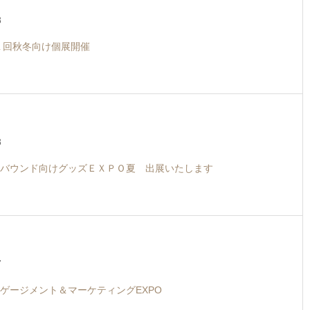
8
第１回秋冬向け個展開催
8
バウンド向けグッズＥＸＰＯ夏 出展いたします
7
ゲージメント＆マーケティングEXPO